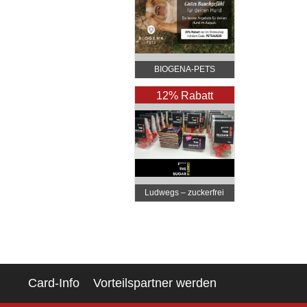
BIOGENA-PETS
12% Rabatt
Ludwegs – zuckerfrei
leben
Card-Info
Vorteilspartner werden