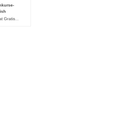
hkurse-
ish
t Gratis...