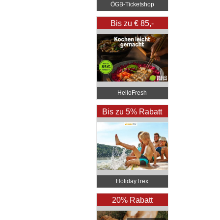
ÖGB-Ticketshop
Bis zu € 85,-
Rabatt
HelloFresh
Bis zu 5% Rabatt
HolidayTrex
20% Rabatt