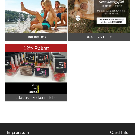
HolidayTrex
BIOGENA-PETS
12% Rabatt
Ludwegs – zuckerfrei leben
Impressum
Card-Info