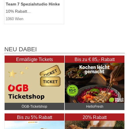
Team 7 Spezialstudio Hinke
10% Rabatt...
1060 Wien
NEU DABEI
Ermäßigte Tickets
Bis zu € 85,- Rabatt
ÖGB-Ticketshop
HelloFresh
Bis zu 5% Rabatt
20% Rabatt