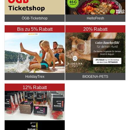
ÖGB-Ticketshop
HelloFresh
Bis zu 5% Rabatt
20% Rabatt
HolidayTrex
BIOGENA-PETS
12% Rabatt