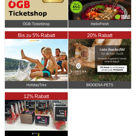
ÖGB-Ticketshop
HelloFresh
Bis zu 5% Rabatt
20% Rabatt
HolidayTrex
BIOGENA-PETS
12% Rabatt