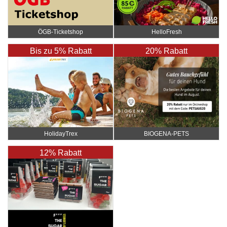
ÖGB-Ticketshop
HelloFresh
Bis zu 5% Rabatt
20% Rabatt
HolidayTrex
BIOGENA-PETS
12% Rabatt