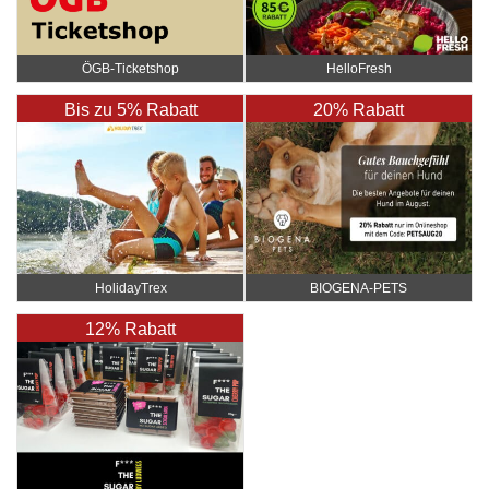
ÖGB-Ticketshop
HelloFresh
Bis zu 5% Rabatt
20% Rabatt
HolidayTrex
BIOGENA-PETS
12% Rabatt