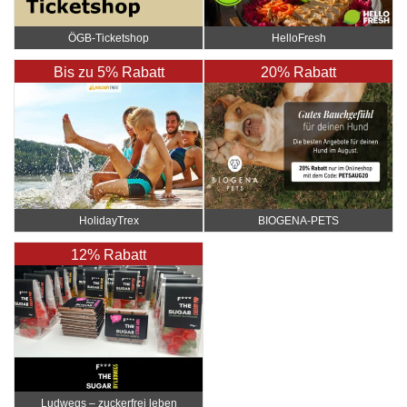
ÖGB-Ticketshop
HelloFresh
Bis zu 5% Rabatt
20% Rabatt
HolidayTrex
BIOGENA-PETS
12% Rabatt
Ludwegs – zuckerfrei leben