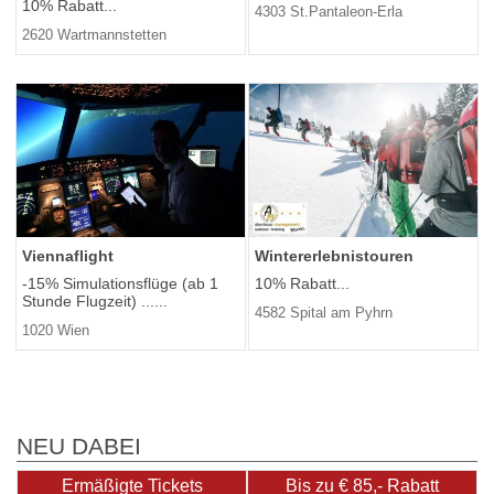
10% Rabatt...
4303 St.Pantaleon-Erla
2620 Wartmannstetten
Viennaflight
Wintererlebnistouren
-15% Simulationsflüge (ab 1
10% Rabatt...
Stunde Flugzeit) ......
4582 Spital am Pyhrn
1020 Wien
NEU DABEI
Ermäßigte Tickets
Bis zu € 85,- Rabatt