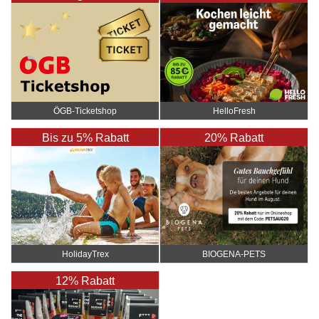
ÖGB-Ticketshop
HelloFresh
Bis zu 5% Rabatt
20% Rabatt
HolidayTrex
BIOGENA-PETS
12% Rabatt