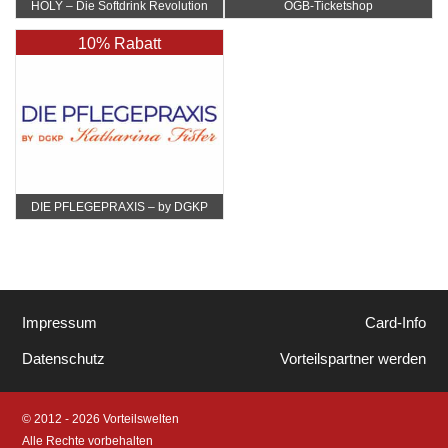
HOLY – Die Softdrink Revolution
ÖGB-Ticketshop
10% Rabatt
DIE PFLEGEPRAXIS – by DGKP
Katharina Fister
Impressum
Card-Info
Datenschutz
Vorteilspartner werden
© 2012 - 2026 Vorteilswelten
Alle Rechte vorbehalten