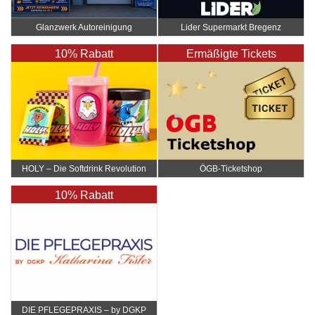
Glanzwerk Autoreinigung
Lider Supermarkt Bregenz
10% Rabatt
Ermäßigte Tickets
HOLY – Die Softdrink Revolution
ÖGB-Ticketshop
10% Rabatt
DIE PFLEGEPRAXIS – by DGKP