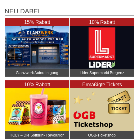
NEU DABEI
15% Rabatt
10% Rabatt
Glanzwerk Autoreinigung
Lider Supermarkt Bregenz
10% Rabatt
Ermäßigte Tickets
HOLY – Die Softdrink Revolution
ÖGB-Ticketshop