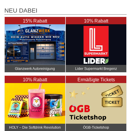
NEU DABEI
15% Rabatt
10% Rabatt
Glanzwerk Autoreinigung
Lider Supermarkt Bregenz
10% Rabatt
Ermäßigte Tickets
HOLY – Die Softdrink Revolution
ÖGB-Ticketshop