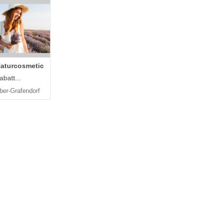
Naturcosmetic
batt...
ber-Grafendorf