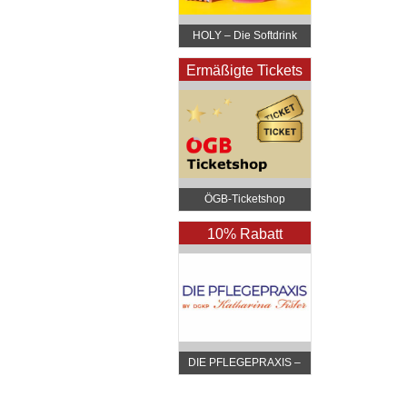
HOLY – Die Softdrink
Revolution
Ermäßigte Tickets
ÖGB-Ticketshop
10% Rabatt
DIE PFLEGEPRAXIS –
by DGKP Katharina
Fister