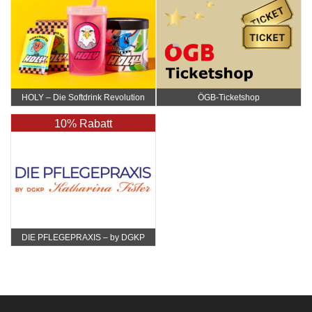
HOLY – Die Softdrink Revolution
ÖGB-Ticketshop
10% Rabatt
DIE PFLEGEPRAXIS – by DGKP
Katharina Fister