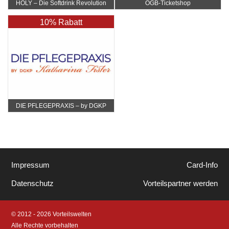
HOLY – Die Softdrink Revolution
ÖGB-Ticketshop
10% Rabatt
DIE PFLEGEPRAXIS – by DGKP
Katharina Fister
Impressum
Card-Info
Datenschutz
Vorteilspartner werden
© 2012 - 2026 Vorteilswelten
Alle Rechte vorbehalten