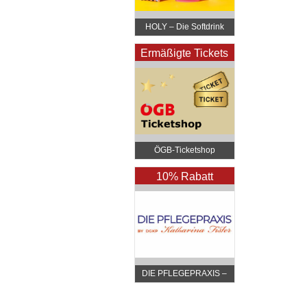
HOLY – Die Softdrink
Revolution
Ermäßigte Tickets
ÖGB-Ticketshop
10% Rabatt
DIE PFLEGEPRAXIS –
by DGKP Katharina
Fister