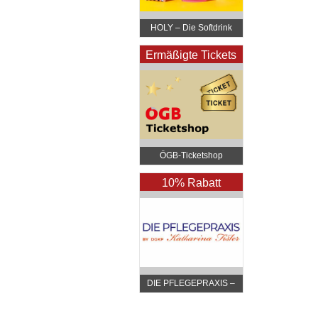
HOLY – Die Softdrink
Revolution
Ermäßigte Tickets
ÖGB-Ticketshop
10% Rabatt
DIE PFLEGEPRAXIS –
by DGKP Katharina
Fister