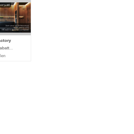
ctory
batt...
ien