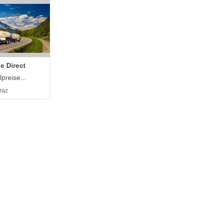
e Direct
preise...
raz