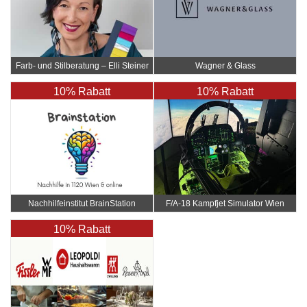
Farb- und Stilberatung – Elli Steiner
Wagner & Glass
10% Rabatt
10% Rabatt
Nachhilfeinstitut BrainStation
F/A-18 Kampfjet Simulator Wien
10% Rabatt