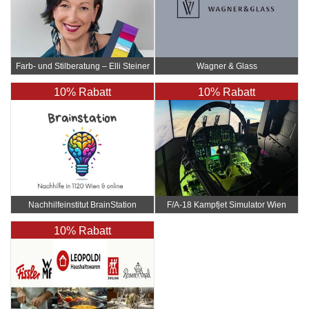
Farb- und Stilberatung – Elli Steiner
Wagner & Glass
10% Rabatt
10% Rabatt
Nachhilfeinstitut BrainStation
F/A-18 Kampfjet Simulator Wien
10% Rabatt