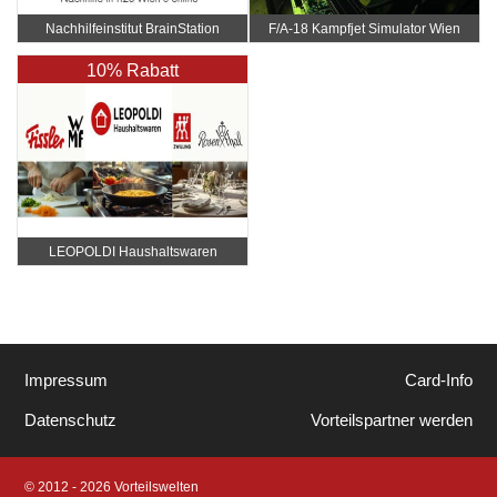
Nachhilfeinstitut BrainStation
F/A-18 Kampfjet Simulator Wien
10% Rabatt
LEOPOLDI Haushaltswaren
Impressum
Card-Info
Datenschutz
Vorteilspartner werden
© 2012 - 2026 Vorteilswelten