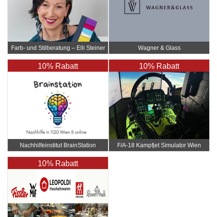
Farb- und Stilberatung – Elli Steiner
Wagner & Glass
10% Rabatt
10% Rabatt
Nachhilfeinstitut BrainStation
F/A-18 Kampfjet Simulator Wien
10% Rabatt