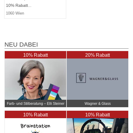
10% Rabatt...
1060 Wien
NEU DABEI
10% Rabatt
20% Rabatt
Farb- und Stilberatung – Elli Steiner
Wagner & Glass
10% Rabatt
10% Rabatt