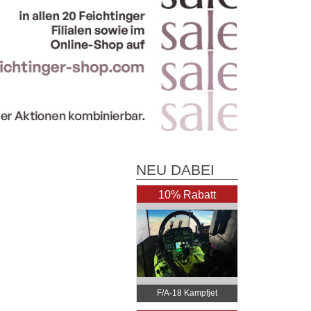
NEU DABEI
10% Rabatt
F/A-18 Kampfjet
Simulator Wien