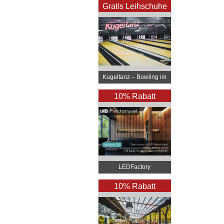
Gratis Leihschuhe
Kugeltanz – Bowling im
Prater
10% Rabatt
LEDFactory
10% Rabatt