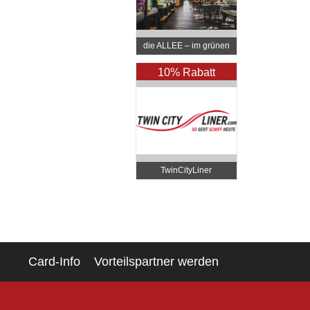
die ALLEE – im grünen
Prater
10% Rabatt
TwinCityLiner
Card-Info
Vorteilspartner werden