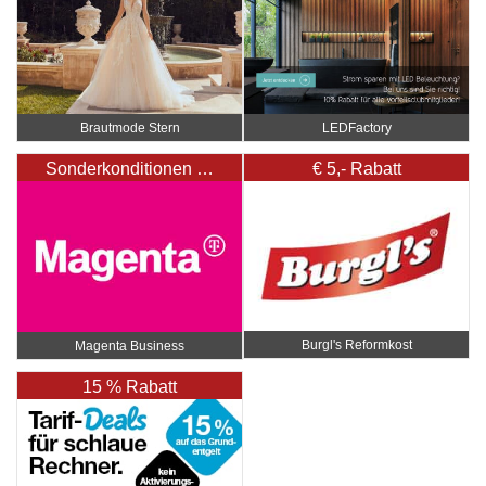
Brautmode Stern
LEDFactory
Sonderkonditionen …
€ 5,- Rabatt
Burgl's Reformkost
Magenta Business
15 % Rabatt