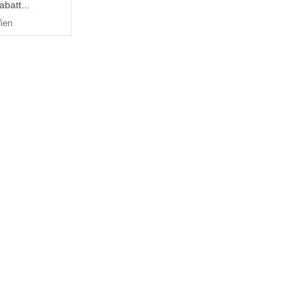
batt...
ien