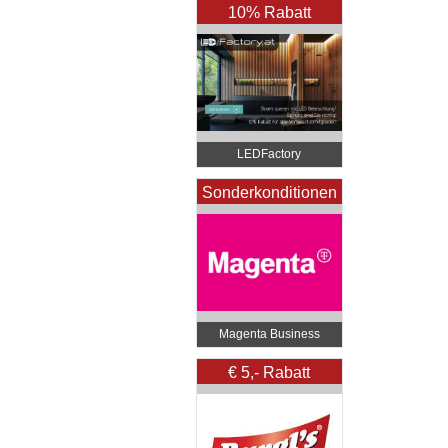
10% Rabatt
LEDFactory
Sonderkonditionen
…
Magenta Business
€ 5,- Rabatt