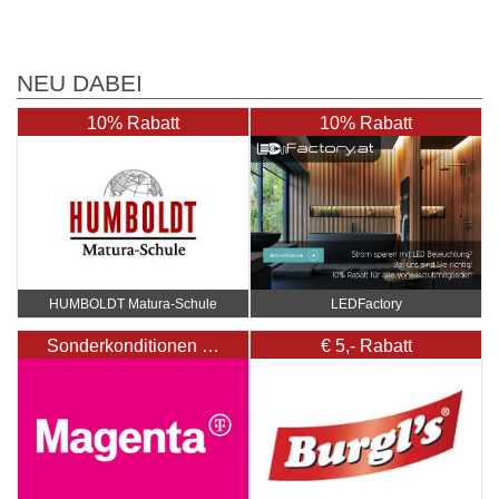
NEU DABEI
10% Rabatt
10% Rabatt
HUMBOLDT Matura-Schule
LEDFactory
Sonderkonditionen …
€ 5,- Rabatt