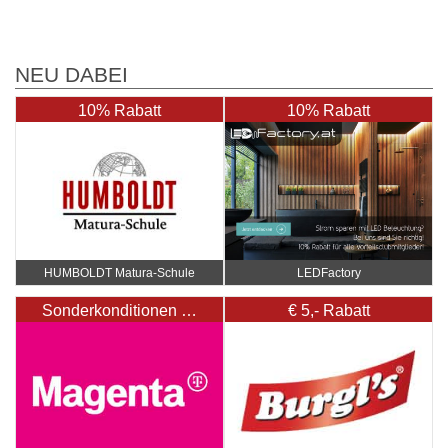
NEU DABEI
10% Rabatt
10% Rabatt
HUMBOLDT Matura-Schule
LEDFactory
Sonderkonditionen …
€ 5,- Rabatt