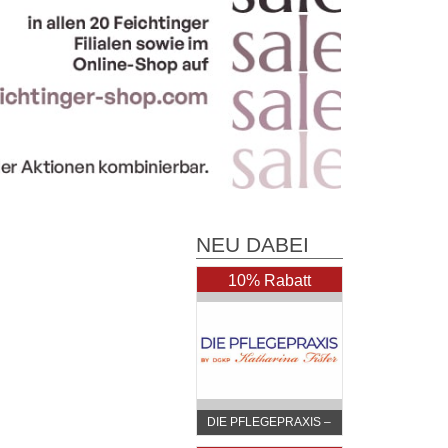
NEU DABEI
10% Rabatt
DIE PFLEGEPRAXIS –
by DGKP Katharina