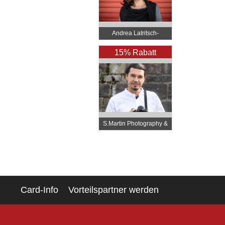
Andrea Latritsch-
Karlbauer
15% Rabatt
S.Martin Photography &
Video
Card-Info
Vorteilspartner werden