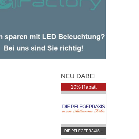
NEU DABEI
10% Rabatt
DIE PFLEGEPRAXIS –
by DGKP Katharina