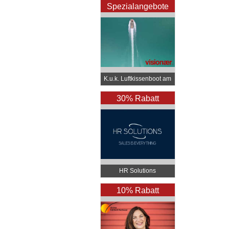
Fister
Spezialangebote
K.u.k. Luftkissenboot am
Wörthersee
30% Rabatt
HR Solutions
10% Rabatt