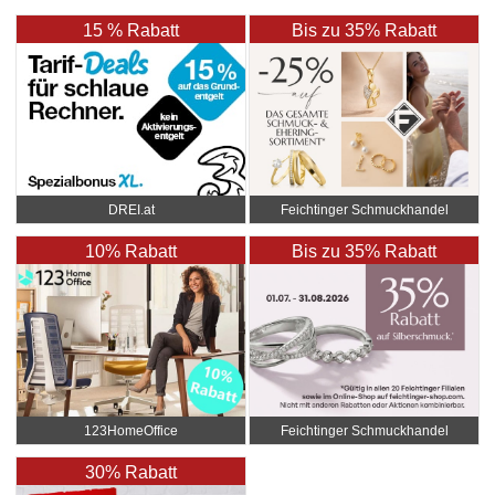
15 % Rabatt
Bis zu 35% Rabatt
DREI.at
Feichtinger Schmuckhandel
Zentrale
10% Rabatt
Bis zu 35% Rabatt
123HomeOffice
Feichtinger Schmuckhandel
Zentrale
30% Rabatt