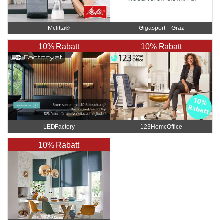
Gigasport – Graz
Melitta®
10% Rabatt
10% Rabatt
LEDFactory
123HomeOffice
10% Rabatt