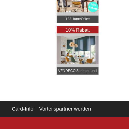
123HomeOffice
10% Rabatt
VENDECO Sonnen- und
Insektenschutz nach
Maß
Card-Info
Vorteilspartner werden