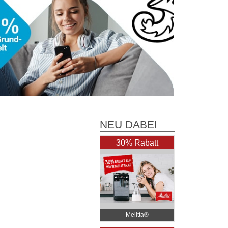
NEU DABEI
30% Rabatt
Melitta®