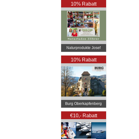
10% Rabatt
Naturprodukte Josef
Zöhrer
10% Rabatt
Burg Oberkapfenberg
€10,- Rabatt