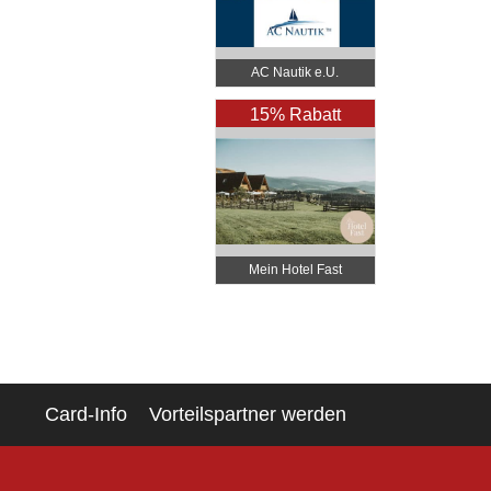
AC Nautik e.U.
15% Rabatt
Mein Hotel Fast
Card-Info
Vorteilspartner werden