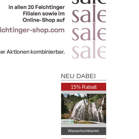
NEU DABEI
15% Rabatt
Wasserlochklamm
Palfau