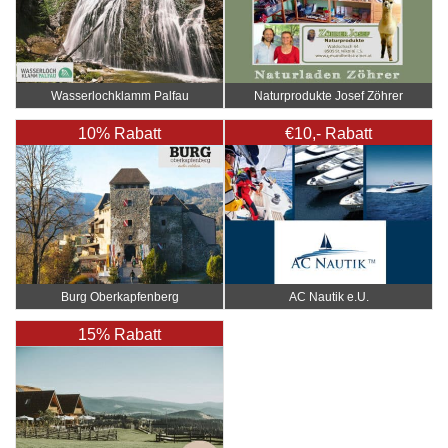
Wasserlochklamm Palfau
Naturprodukte Josef Zöhrer
10% Rabatt
€10,- Rabatt
Burg Oberkapfenberg
AC Nautik e.U.
15% Rabatt