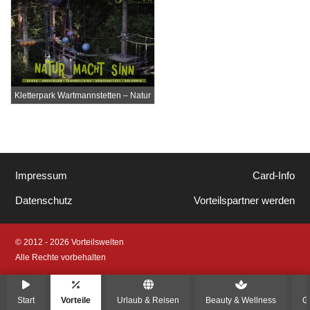
Kletterpark Wartmannstetten – Natur
macht Sinn
Impressum
Card-Info
Datenschutz
Vorteilspartner werden
© 2012 - 2026 Vorteilswelten
Alle Rechte vorbehalten
Start
Vorteile
Urlaub & Reisen
Beauty & Wellness
G