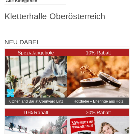
Alle Kategorien
Kletterhalle Oberösterreich
NEU DABEI
Spezialangebote
10% Rabatt
Kitchen and Bar at Courtyard Linz
Holzliebe – Eheringe aus Holz
10% Rabatt
30% Rabatt