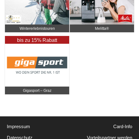
Wintererlebnistouren
Melitta®
bis zu 15% Rabatt
Gigasport – Graz
Impressum
Card-Info
Datenschutz
Vorteilspartner werden