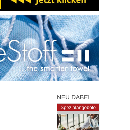
NEU DABEI
h
Spezialangebote