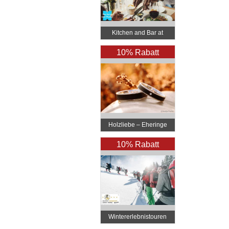
Kitchen and Bar at
Courtyard Linz
10% Rabatt
Holzliebe – Eheringe
aus Holz
10% Rabatt
Wintererlebnistouren