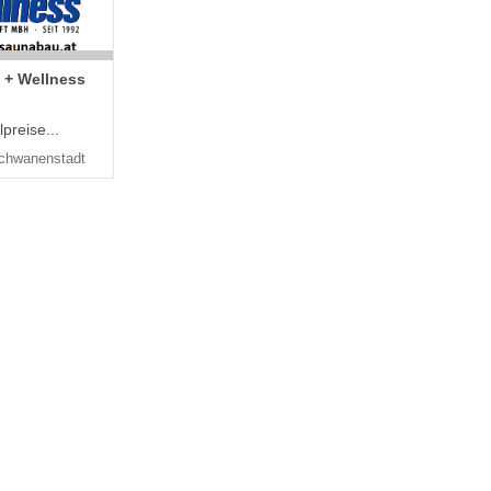
 + Wellness
preise...
chwanenstadt