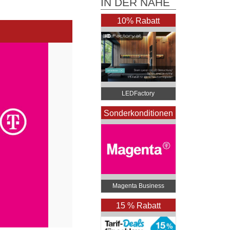
IN DER NÄHE
10% Rabatt
LEDFactory
Sonderkonditionen
…
Magenta Business
15 % Rabatt