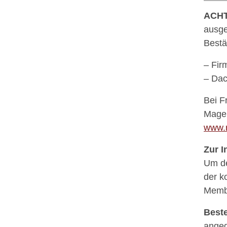
ACH
ausge
Bestä
– Fir
– Dac
Bei F
Magen
www.m
Zur I
Um de
der k
Membe
Best
angeg