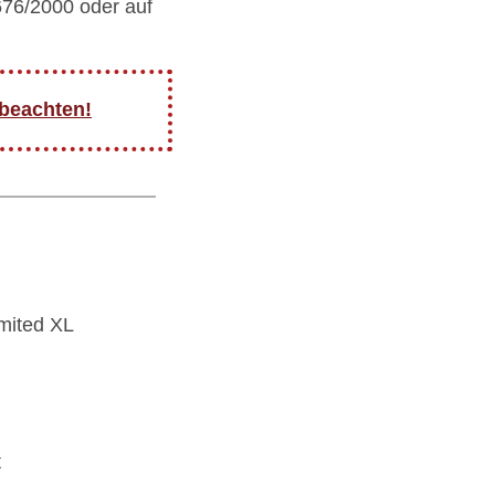
676/2000 oder auf
 beachten!
imited XL
t