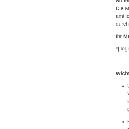
So le
Die M
amtli
durch
Ihr
M
*| lo
Wicht