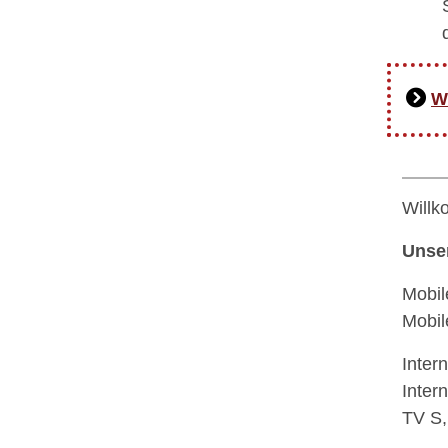
W
Willk
Unser
Mobil
Mobil
Inter
Intern
TV S,