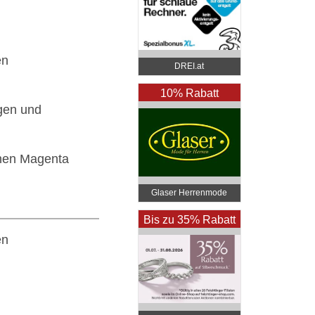
en
DREI.at
10% Rabatt
gen und
enen Magenta
Glaser Herrenmode
1030
Bis zu 35% Rabatt
en