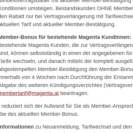
Mindestvertragsdauer mit aktueller Member-Bestätigung 
Konditionen umsteigen. Bestandskunden OHNE Member
den Rabatt nur bei Vertragsverlängerung mit Tarifwechsel
aktuellen Tarif und aktueller Member-Bestätigung.
Member-Bonus für bestehende Magenta KundInnen:
Bestehende Magenta Kunden, die zur Vertragsverlängeru
sind, können selbstständig in einen der angegebenen fü
Tarife wechseln, und danach mittels der komplett ausgefü
abgestempelten Member-Bestätigung den Member-Bonu
innerhalb von 4 Wochen nach Durchführung der Erstanm
Abgabe des weiteren Kündigungsverzichtes (Vertragsver
membertarif@magenta.at
beantragen.
 reduziert sich der Aufwand für Sie als Member-Ansprech
be des aktuellen Member-Bonus.
Informationen
zu Neuanmeldung, Tarifwechsel und den T