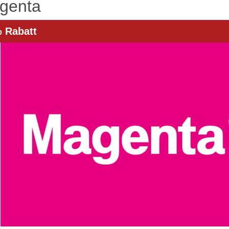
genta
 Rabatt