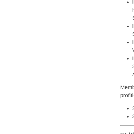
Membe
profit