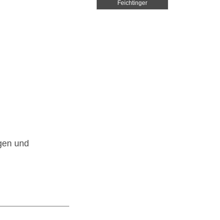
Feichtinger
Schmuckhandel Wien
1030
gen und