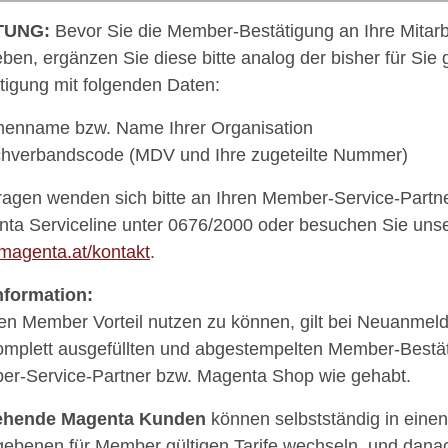
TUNG:
Bevor Sie die Member-Bestätigung an Ihre Mitarb
ben, ergänzen Sie diese bitte analog der bisher für Sie
tigung mit folgenden Daten:
menname bzw. Name Ihrer Organisation
hverbandscode (MDV und Ihre zugeteilte Nummer)
ragen wenden sich bitte an Ihren Member-Service-Partne
ta Serviceline unter 0676/2000 oder besuchen Sie uns
agenta.at/kontakt
.
nformation:
n Member Vorteil nutzen zu können, gilt bei Neuanmeld
omplett ausgefüllten und abgestempelten Member-Bestät
r-Service-Partner bzw. Magenta Shop wie gehabt.
ehende Magenta Kunden
können selbstständig in einen
ebenen für Member gültigen Tarife wechseln, und danac