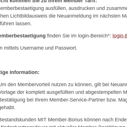
icht kommen Sie zu Ihrem Member Tarif:
emberbestaetigung ausfüllen, ausdrucken und zusamm
chen Lichtbildausweis die Neuanmeldung im nächsten 
führen lassen.
emberbestaetigung
finden Sie im login-Bereich*:
login
gin mittels Username und Passwort.
ige Information:
Um den Membervorteil nutzen zu können, gilt bei Neuan
Vorlage der komplett ausgefüllten und abgestempelten 
Bestätigung bei Ihrem Member-Service-Partner bzw. Ma
gehabt.
Bestandskunden MIT Member-Bonus können nach Ende