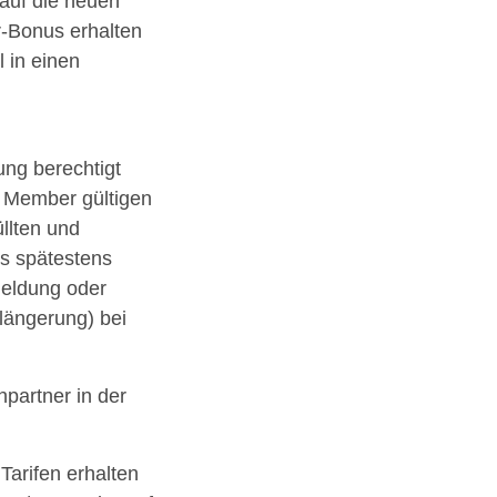
auf die neuen
-Bonus erhalten
 in einen
ng berechtigt
r Member gültigen
llten und
s spätestens
eldung oder
längerung) bei
partner in der
arifen erhalten