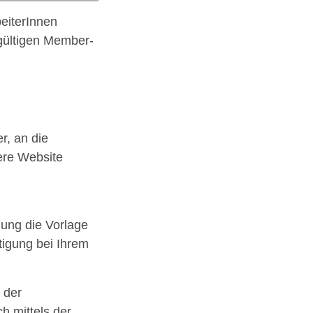
eiterInnen
 gültigen Member-
r, an die
ere Website
ung die Vorlage
igung bei Ihrem
 der
h mittels der