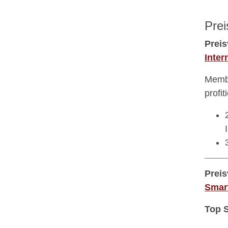
Prei
Preis
Inter
Membe
profit
Preis
Smar
Top 