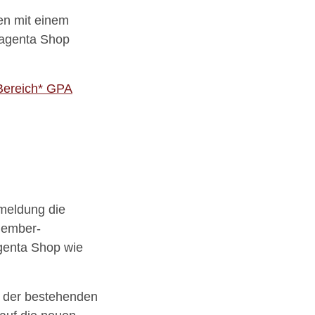
en mit einem
Magenta Shop
-Bereich* GPA
meldung die
Member-
genta Shop wie
 der bestehenden