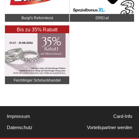
Burgl's Reformkost
DREI.at
Bis zu 35% Rabatt
Feichtinger Schmuckhandel
Zentrale
Impressum
Card-Info
Datenschutz
Vorteilspartner werden