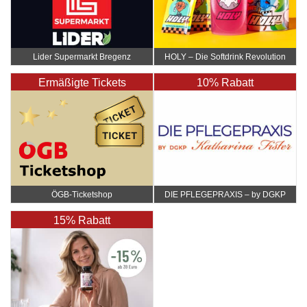
Lider Supermarkt Bregenz
HOLY – Die Softdrink Revolution
Ermäßigte Tickets
10% Rabatt
ÖGB-Ticketshop
DIE PFLEGEPRAXIS – by DGKP
Katharina Fister
15% Rabatt