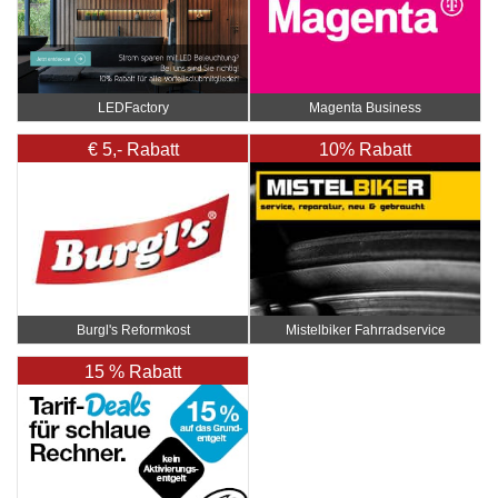
LEDFactory
Magenta Business
€ 5,- Rabatt
10% Rabatt
Burgl's Reformkost
Mistelbiker Fahrradservice
15 % Rabatt