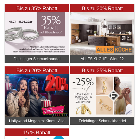
Bis zu 35% Rabatt
Bis zu 30% Rabatt
Feichtinger Schmuckhandel
ALLES KÜCHE - Wien 22
Zentrale
Bis zu 20% Rabatt
Bis zu 35% Rabatt
Hollywood Megaplex Kinos - Alle
Feichtinger Schmuckhandel
Standorte
Zentrale
15 % Rabatt