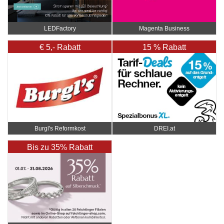
LEDFactory
Magenta Business
€ 5,- Rabatt
15 % Rabatt
Burgl's Reformkost
DREI.at
Bis zu 35% Rabatt