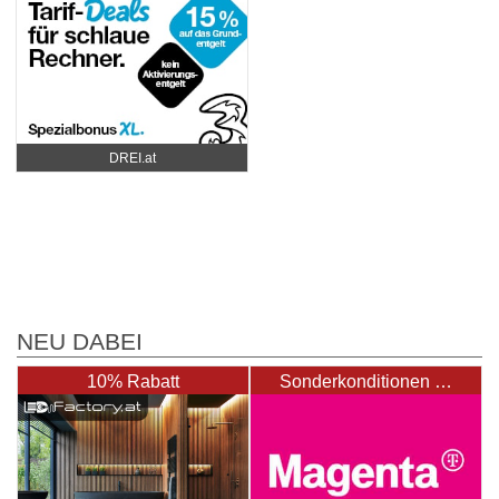
DREI.at
NEU DABEI
10% Rabatt
Sonderkonditionen …