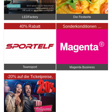
LEDFactory
Die Festwirte
40% Rabatt
Sonderkonditionen …
Teamsport
Magenta Business
-20% auf die Ticketpreise,
-10% am Kinobuffet …