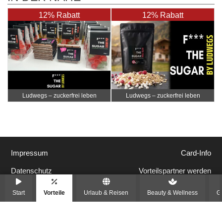
12% Rabatt
12% Rabatt
Ludwegs – zuckerfrei leben
Ludwegs – zuckerfrei leben
Impressum
Card-Info
Datenschutz
Vorteilspartner werden
Start
Vorteile
Urlaub & Reisen
Beauty & Wellness
G
© 2012 - 2026 Vorteilswelten
Alle Rechte vorbehalten