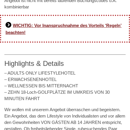
Angebot ist nicht mit bereits laufenden Buchungscodes o.Ä.
kombinierbar
WICHTIG: Vor Inanspruchnahme des Vorteils ‘Regeln’
beachten!
Highlights & Details
– ADULTS ONLY LIFESTYLEHOTEL
– ERWACHSENENHOTEL
– WELLNESSEN BIS MITTERNACHT
– ZEHN 18-Loch-GOLFPLÄTZE IM UMKREIS VON 30
MINUTEN FAHRT
Wir wollen mit unserem Angebot überraschen und begeistern.
Ein Angebot, das dem Lifestyle von Individualisten und vor allem
den Gewohnheiten VON GÄSTEN AB 14 JAHREN entspricht,
gestalten. Ob freiheitsliebender Single, ruhesuchendes Paar